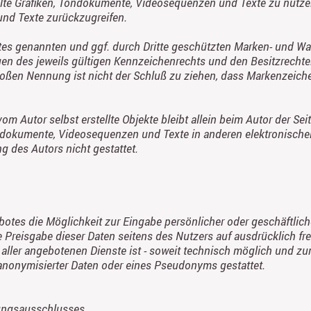
llte Grafiken, Tondokumente, Videosequenzen und Texte zu nutzen 
nd Texte zurückzugreifen.
otes genannten und ggf. durch Dritte geschützten Marken- und Wa
 des jeweils gültigen Kennzeichenrechts und den Besitzrechten
loßen Nennung ist nicht der Schluß zu ziehen, dass Markenzeiche
vom Autor selbst erstellte Objekte bleibt allein beim Autor der Sei
ndokumente, Videosequenzen und Texte in anderen elektronische
 des Autors nicht gestattet.
botes die Möglichkeit zur Eingabe persönlicher oder geschäftlic
e Preisgabe dieser Daten seitens des Nutzers auf ausdrücklich frei
ller angebotenen Dienste ist - soweit technisch möglich und z
anonymisierter Daten oder eines Pseudonyms gestattet.
tungsausschlusses