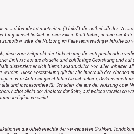
eisen auf fremde Internetseiten ("Links"), die außerhalb des Vera
chtung ausschließlich in dem Fall in Kraft treten, in dem der Aut
zumutbar wäre, die Nutzung im Falle rechtswidriger Inhalte zu v
ch, dass zum Zeitpunkt der Linksetzung die entsprechenden verlink
erlei Einfluss auf die aktuelle und zukünftige Gestaltung und auf d
alb distanziert er sich hiermit ausdrücklich von allen Inhalten all
t wurden. Diese Feststellung gilt für alle innerhalb des eigenen 
äge in vom Autor eingerichteten Gästebüchern, Diskussionsforen u
nhalte und insbesondere für Schäden, die aus der Nutzung oder N
en, haftet allein der Anbieter der Seite, auf welche verwiesen wur
chung lediglich verweist.
Publikationen die Urheberrechte der verwendeten Grafiken, Tondo